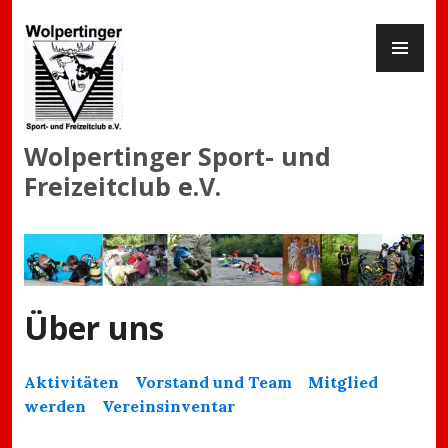
Zum
PR
Inhalt
ME
springen
Wolpertinger Sport- und
Freizeitclub e.V.
Über uns
Aktivitäten
Vorstand und Team
Mitglied
werden
Vereinsinventar