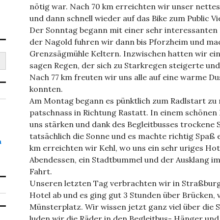
nötig war. Nach 70 km erreichten wir unser nettes 
und dann schnell wieder auf das Bike zum Public V
Der Sonntag begann mit einer sehr interessanten 
der Nagold fuhren wir dann bis Pforzheim und ma
Grenzsägmühle Keltern. Inzwischen hatten wir ein
sagen Regen, der sich zu Starkregen steigerte und
Nach 77 km freuten wir uns alle auf eine warme Du
konnten.
Am Montag begann es pünktlich zum Radlstart zu 
patschnass in Richtung Rastatt. In einem schöne
uns stärken und dank des Begleitbusses trockene
tatsächlich die Sonne und es machte richtig Spaß 
h
km erreichten wir Kehl, wo uns ein sehr uriges Ho
Abendessen, ein Stadtbummel und der Ausklang im
Fahrt.
Unseren letzten Tag verbrachten wir in Straßbur
Hotel ab und es ging gut 3 Stunden über Brücken,
Münsterplatz. Wir wissen jetzt ganz viel über die
luden wir die Räder in den Begleitbus- Hänger und