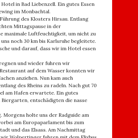
Hotel in Bad Liebenzell. Ein gutes Essen
iewing im Monbachtal.
Führung des Klosters Hirsau. Entlang
chten Mittagspause in der
e maximale Luftfeuchtigkeit, um nicht zu
 uns noch 30 km bis Karlsruhe begleitete.
sche und darauf, dass wir im Hotel essen
regnen und wieder fuhren wir
n Restaurant auf dem Wasser konnten wir
 Sachen anziehen. Nun kam auch
entlang des Rheins zu radeln. Nach gut 70
tel am Hafen erwartete. Ein gutes
 Biergarten, entschädigten die nasse
g. Morgens holte uns der Radguide am
 vorbei am Europaparlament bis zum
 Stadt und das Elsass. Am Nachmittag
 wir Wolpertinger fuhren mit dem Flixbus