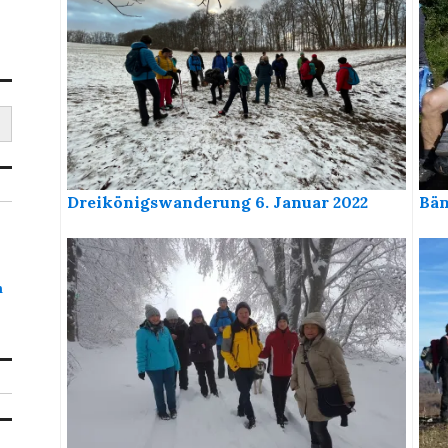
Bän
Dreikönigswanderung 6. Januar 2022
h