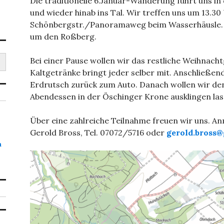
Die traditionelle 6.Januar-Wanderung führt uns in
und wieder hinab ins Tal. Wir treffen uns um 13.30
Schönbergstr./Panoramaweg beim Wasserhäusle. D
um den Roßberg.
Bei einer Pause wollen wir das restliche Weihnac
Kaltgetränke bringt jeder selber mit. Anschließe
Erdrutsch zurück zum Auto. Danach wollen wir d
Abendessen in der Öschinger Krone ausklingen las
Über eine zahlreiche Teilnahme freuen wir uns. An
Gerold Bross, Tel. 07072/5716 oder
gerold.bross
h