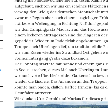
Mittag ins Paddelwochenende starteten. Kaum war
aufgebaut, suchten wir uns ein schönes Plätzchen 
viewing den Erfolg der deutschen Mannschaft mit
zwar mir Regen aber nach einem ausgiebigen Früh
stärkerem Wellengang in Richtung Nußdorf gepadde
wir den Campingplatz Maurach an, das Hochwasser
einem leckeren Mittagessen sind die Jüngeren de
gepaddelt. Wieder im Paddelclub angekommen, gab
Truppe nach Überlingen lief, um traditionell die Ei
wir zum Essen wieder ins Strandbad Ost gehen wol
Sonnenuntergang gratis dazu bekamen.
Der Sonntag startete mit Sonne und einem ganz ru
in See zu stechen, dieses Mal nach Überlingen. I
h
wir noch viele Überbleibsel der Gartenschau bew
wieder die Eisdiele. Das Anlanden an den Treppen
konnte man baden, chillen, Kaffee trinken- bis es
Heimfahrt antreten.
Wir danken Ute, Gerold und Markus für dieses g