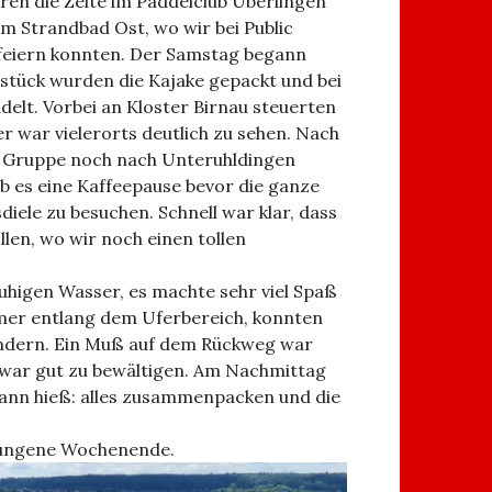
en die Zelte im Paddelclub Überlingen
im Strandbad Ost, wo wir bei Public
feiern konnten. Der Samstag begann
stück wurden die Kajake gepackt und bei
lt. Vorbei an Kloster Birnau steuerten
 war vielerorts deutlich zu sehen. Nach
r Gruppe noch nach Unteruhldingen
 es eine Kaffeepause bevor die ganze
sdiele zu besuchen. Schnell war klar, dass
len, wo wir noch einen tollen
higen Wasser, es machte sehr viel Spaß
mmer entlang dem Uferbereich, konnten
undern. Ein Muß auf dem Rückweg war
 war gut zu bewältigen. Am Nachmittag
 dann hieß: alles zusammenpacken und die
elungene Wochenende.